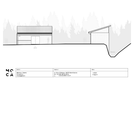
Linkedin
Instagram
contact@ateliermoca.fr